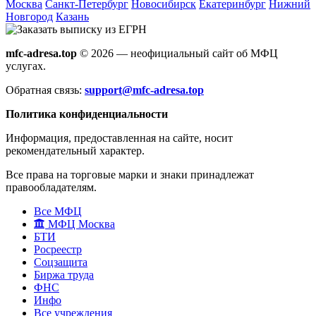
Москва
Санкт-Петербург
Новосибирск
Екатеринбург
Нижний
Новгород
Казань
mfc-adresa.top
© 2026 — неофициальный сайт об МФЦ
услугах.
Обратная связь:
support@mfc-adresa.top
Политика конфиденциальности
Информация, предоставленная на сайте, носит
рекомендательный характер.
Все права на торговые марки и знаки принадлежат
правообладателям.
Все МФЦ
МФЦ Москва
БТИ
Росреестр
Соцзащита
Биржа труда
ФНС
Инфо
Все учреждения