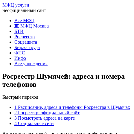
МФЦ услуги
неофициальный сайт
Все МФЦ
МФЦ Москва
БТИ
Росреестр
Соцзащита
Биржа труда
ФНС
Инфо
Все учреждения
Росреестр Шумячей: адреса и номера
телефонов
Быстрый переход
1
Расписание, адреса и телефоны Росреестра в Шумячах
2
Росреестр: официальный сайт
3
Посмотреть адреса на карте
4
Социальные сети
Вниманию читателей доступна полезная информация о