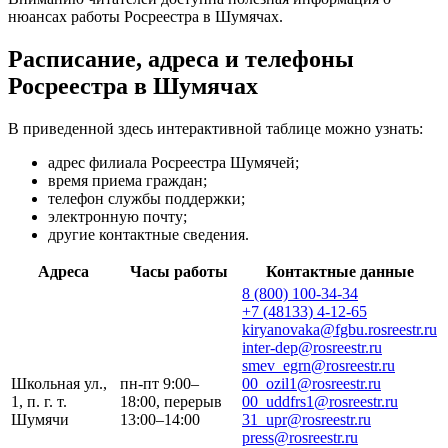
нюансах работы Росреестра в Шумячах.
Расписание, адреса и телефоны
Росреестра в Шумячах
В приведенной здесь интерактивной таблице можно узнать:
адрес филиала Росреестра Шумячей;
время приема граждан;
телефон службы поддержки;
электронную почту;
другие контактные сведения.
Адреса
Часы работы
Контактные данные
8 (800) 100-34-34
+7 (48133) 4-12-65
kiryanovaka@fgbu.rosreestr.ru
inter-dep@rosreestr.ru
smev_egrn@rosreestr.ru
Школьная ул.,
пн-пт 9:00–
00_ozil1@rosreestr.ru
1, п. г. т.
18:00, перерыв
00_uddfrs1@rosreestr.ru
Шумячи
13:00–14:00
31_upr@rosreestr.ru
press@rosreestr.ru