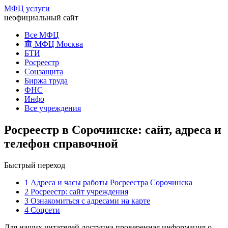
МФЦ услуги
неофициальный сайт
Все МФЦ
МФЦ Москва
БТИ
Росреестр
Соцзащита
Биржа труда
ФНС
Инфо
Все учреждения
Росреестр в Сорочинске: сайт, адреса и
телефон справочной
Быстрый переход
1
Адреса и часы работы Росреестра Сорочинска
2
Росреестр: сайт учреждения
3
Ознакомиться с адресами на карте
4
Соцсети
Для наших читателей доступна проверенная информация о