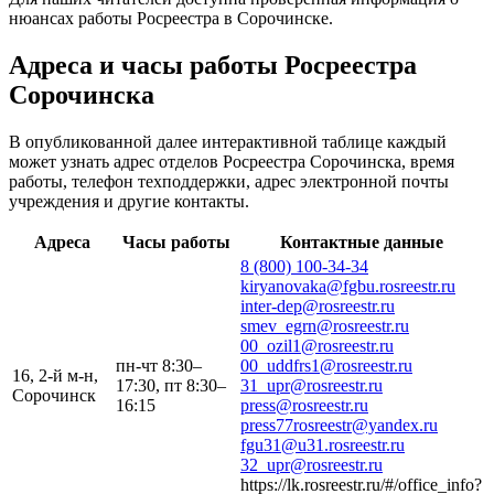
нюансах работы Росреестра в Сорочинске.
Адреса и часы работы Росреестра
Сорочинска
В опубликованной далее интерактивной таблице каждый
может узнать адрес отделов Росреестра Сорочинска, время
работы, телефон техподдержки, адрес электронной почты
учреждения и другие контакты.
Адреса
Часы работы
Контактные данные
8 (800) 100-34-34
kiryanovaka@fgbu.rosreestr.ru
inter-dep@rosreestr.ru
smev_egrn@rosreestr.ru
00_ozil1@rosreestr.ru
пн-чт 8:30–
00_uddfrs1@rosreestr.ru
16, 2-й м-н,
17:30, пт 8:30–
31_upr@rosreestr.ru
Сорочинск
16:15
press@rosreestr.ru
press77rosreestr@yandex.ru
fgu31@u31.rosreestr.ru
32_upr@rosreestr.ru
https://lk.rosreestr.ru/#/office_info?