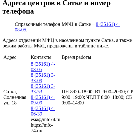
Адреса центров в Сатке и номер
телефона
Справочный телефон МФЦ в Сатке –
8 (35161) 4-
08-05
.
Адреса отделений МФЦ в населенном пункте Сатка, а также
режим работы МФЦ предложены в таблице ниже.
Адрес
Контакты
Время работы
8 (35161) 4-
08-05
8 (35161) 3-
33-09
8 (35161) 3-
Сатка,
33-53
ПН 8:00–18:00; ВТ 9:00–20:00; СР
Солнечная
8 (35161) 4-
9:00–19:00; ЧТ,ПТ 8:00–18:00; СБ
ул., 18
09-09
9:00–14:00
8 (35161) 4-
06-39
esia@mfc74.ru
https://mfc-
74.ru/