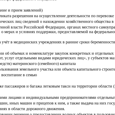
ние и прием заявлений)
иката разрешения на осуществление деятельности по перевозке 
ических лиц сведений о нахождении хозяйственного общества в
енной власти Российской Федерации, органах местного самоупр
, о мерах и условиях поддержки, предоставляемой на федеральн
 учёт в медицинских учреждениях в ранние сроки беременност
и об объемах и номенклатуре закупок конкретных и отдельных 
бот, услуг отдельными видами юридических лиц», у субъектов м
едств) материнского (семейного) капитала
ьзования земельного участка или объекта капитального строит
а воспитание в семью
ке пассажиров и багажа легковым такси на территории области 
кими лицами и индивидуальными предпринимателями отдельных 
шин, иных машин и прицепов к ним, а также выдача на них гос
иях в области дорожного движения.
овании решения о предоставлении водных объектов в пользован