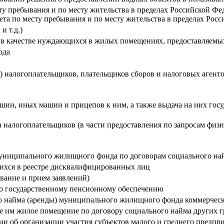
у пребывания и по месту жительства в пределах Российской Фед
та по месту пребывания и по месту жительства в пределах Рос
и т.д.)
 в качестве нуждающихся в жилых помещениях, предоставляемы
ода
 налогоплательщиков, плательщиков сборов и налоговых агентов
шин, иных машин и прицепов к ним, а также выдача на них гос
 налогоплательщиков (в части предоставления по запросам физи
ниципального жилищного фонда по договорам социального на
ихся в реестре дисквалифицированных лиц
вание и прием заявлений)
по государственному пенсионному обеспечению
о найма (аренды) муниципального жилищного фонда коммерческ
 им жилое помещение по договору социального найма других гр
об организации участия субъектов малого и среднего предприни