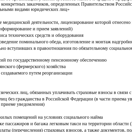
конкретных заказчиков, определенных Правительством Российск
дельными видами юридических лиц»
е медицинской деятельности, лицензирование которой отнесено
информирование и прием заявлений)
иса технических средств и оборудования
оведение поминального обеда, изготовление и монтаж надгроби
льно вступивших в правоотношения по обязательному социально
нсий по государственному пенсионному обеспечению
янского (фермерского) хозяйства
 создаваемого путем реорганизации
физических лиц, обязанных уплачивать страховые взносы в связи
иц без гражданства в Российской Федерации (в части приема 
о приеме уведомления)
жилых помещений на условиях социального найма
ке пассажиров и багажа легковым такси на территории области
латы (перечисления) страховых взносов, а также документов, 