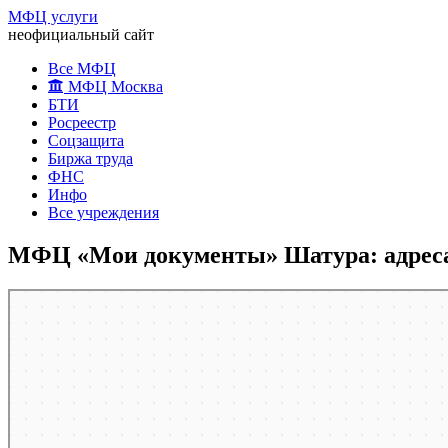
МФЦ услуги
неофициальный сайт
Все МФЦ
МФЦ Москва
БТИ
Росреестр
Соцзащита
Биржа труда
ФНС
Инфо
Все учреждения
МФЦ «Мои документы» Шатура: адреса