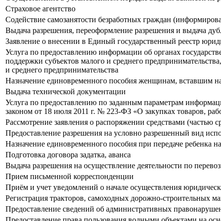
Страховое агентство
Содействие самозанятости безработных граждан (информирова
Выдача разрешения, переоформление разрешения и выдача дубл
Заявление о внесении в Единый государственный реестр юрид
Услуга по предоставлению информации об органах государств
поддержки субъектов малого и среднего предпринимательства
и среднего предпринимательства
Назначение единовременного пособия женщинам, вставшим на
Выдача технической документации
Услуга по предоставлению по заданным параметрам информаци
законом от 18 июля 2011 г. № 223-ФЗ «О закупках товаров, ра
Рассмотрение заявления о распоряжении средствами (частью ср
Предоставление разрешения на условно разрешенный вид испол
Назначение единовременного пособия при передаче ребенка н
Подготовка договора задатка, аванса
Выдача разрешения на осуществление деятельности по перевоз
Прием письменной корреспонденции
Приём и учет уведомлений о начале осуществления юридичес
Регистрация тракторов, самоходных дорожно-строительных ма
Предоставление сведений об административных правонарушен
Предоставление права пользования водными объектами на осн