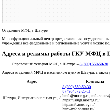
Отделение МФЦ в Шатуре
Многофункциональный центр предоставления государственных 
учреждения все федеральные и региональные услуги можно пол
Адреса и режимы работы ГКУ МФЦ в 
Справочный телефон МФЦ в Шатуре –
8 (800) 550-50-30
.
Адреса отделений МФЦ в населенном пункте Шатура, а также
Адрес
Контакты
8 (800) 550-50-30
8 (49645) 2-25-11
bmfc@mosreg.ru, mfc-reutov
Шатура, Интернациональная ул., 8
https://uslugi.mosreg.ru/
http://mfc.mosreg.ru/
http://mfc.shatura.ru/