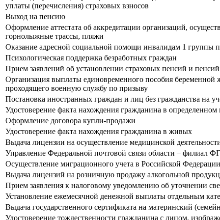
уплаты (перечисления) страховых взносов
Выход на пенсию
Оформление аттестата об аккредитации организаций, осущес
горнолыжные трассы, пляжи
Оказание адресной социальной помощи инвалидам 1 группы п
Психологическая поддержка безработных граждан
Прием заявлений об установлении страховых пенсий и пенси
Организация выплаты единовременного пособия беременной ж
проходящего военную службу по призыву
Постановка иностранных граждан и лиц без гражданства на уч
Удостоверение факта нахождения гражданина в определенном 
Оформление договора купли-продажи
Удостоверение факта нахождения гражданина в живых
Выдача лицензии на осуществление медицинской деятельности
Управление Федеральной почтовой связи области – филиал Ф
Осуществление миграционного учета в Российской Федераци
Выдача лицензий на розничную продажу алкогольной продукц
Прием заявления к налоговому уведомлению об уточнении све
Установление ежемесячной денежной выплаты отдельным кате
Выдача государственного сертификата на материнский (семей
Удостоверение тождественности гражданина с лицом, изобра