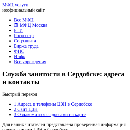
МФЦ услуги
неофициальный сайт
Все МФЦ
МФЦ Москва
БТИ
Росреестр
Соцзащита
Биржа труда
ФНС
Инфо
Все учреждения
Служба занятости в Сердобске: адреса
и контакты
Быстрый переход
1
Адреса и телефоны ЦЗН в Сердобске
2
Сайт ЦЗН
3
Ознакомиться с адресами на карте
Для наших читателей представлена проверенная информация
о деятельности ЦЗН в Сердобске.