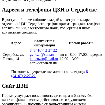
Адреса и телефоны ЦЗН в Сердобске
В доступной ниже таблице каждый может узнать адрес
отделения ЦЗН Сердобска, график приема граждан, телефон
горячей линии, электронную почту гос. органа и иные
контактные сведения.
Контактная
Адрес
Время работы
информация
8 (84167) 2-27-22
Сердобск, ул.
gy_czn@sura.ru
пн-пт 8:00–17:00, перерыв
Гоголя, 14
it_penzan@mail.ru
12:00–13:00
http://ser.58zan.ru/
Позвонить в учреждение можно по телефону:
8
(84167) 2-27-22
.
Сайт ЦЗН
Портал услуг дает возможность физлицам и бизнесу без
визита в филиал взаимодействовать с сотрудниками
организации. С помощью онлайн-страницы жители