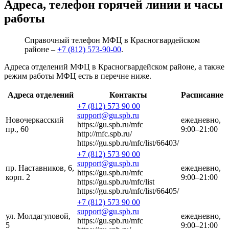
Адреса, телефон горячей линии и часы
работы
Справочный телефон МФЦ в Красногвардейском
районе –
+7 (812) 573-90-00
.
Адреса отделений МФЦ в Красногвардейском районе, а также
режим работы МФЦ есть в перечне ниже.
Адреса отделений
Контакты
Расписание
+7 (812) 573 90 00
support@gu.spb.ru
Новочеркасский
ежедневно,
https://gu.spb.ru/mfc
пр., 60
9:00–21:00
http://mfc.spb.ru/
https://gu.spb.ru/mfc/list/66403/
+7 (812) 573 90 00
support@gu.spb.ru
пр. Наставников, 6,
ежедневно,
https://gu.spb.ru/mfc
корп. 2
9:00–21:00
https://gu.spb.ru/mfc/list
https://gu.spb.ru/mfc/list/66405/
+7 (812) 573 90 00
support@gu.spb.ru
ул. Молдагуловой,
ежедневно,
https://gu.spb.ru/mfc
5
9:00–21:00