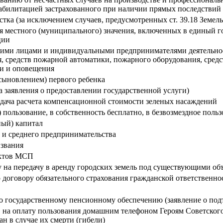
абилитацией застрахованного при наличии прямых последствий 
стка (за исключением случаев, предусмотренных ст. 39.18 Земел
я местного (муниципального) значения, включенных в единый го
ции
кими лицами и индивидуальными предпринимателями деятельнос
 средств пожарной автоматики, пожарного оборудования, средс
зи и оповещения
сыновлением) первого ребенка
а заявления о предоставлении государственной услуги)
дача расчета компенсационной стоимости зеленых насаждений
) пользование, в собственность бесплатно, в безвозмездное п
ный) капитал
 и среднего предпринимательства
 звания
ектов МСП
 на передачу в аренду городских земель под существующими о
договору обязательного страхования гражданской ответственно
о государственному пенсионному обеспечению (заявление о по
 на оплату пользования домашним телефоном Героям Советског
н в случае их смерти (гибели)