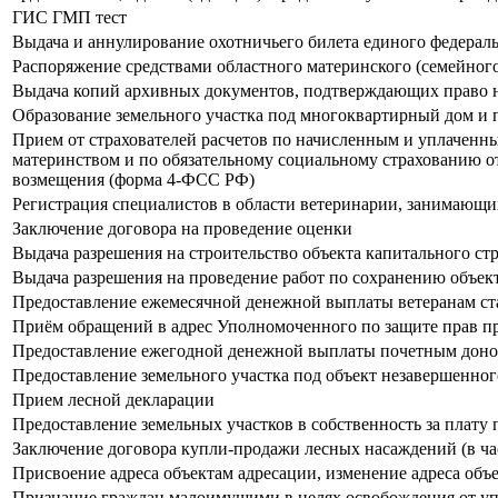
ГИС ГМП тест
Выдача и аннулирование охотничьего билета единого федераль
Распоряжение средствами областного материнского (семейного
Выдача копий архивных документов, подтверждающих право н
Образование земельного участка под многоквартирный дом и 
Прием от страхователей расчетов по начисленным и уплаченны
материнством и по обязательному социальному страхованию от
возмещения (форма 4-ФСС РФ)
Регистрация специалистов в области ветеринарии, занимающи
Заключение договора на проведение оценки
Выдача разрешения на строительство объекта капитального ст
Выдача разрешения на проведение работ по сохранению объект
Предоставление ежемесячной денежной выплаты ветеранам ст
Приём обращений в адрес Уполномоченного по защите прав п
Предоставление ежегодной денежной выплаты почетным дон
Предоставление земельного участка под объект незавершенног
Прием лесной декларации
Предоставление земельных участков в собственность за плат
Заключение договора купли-продажи лесных насаждений (в ча
Присвоение адреса объектам адресации, изменение адреса объ
Признание граждан малоимущими в целях освобождения от упл