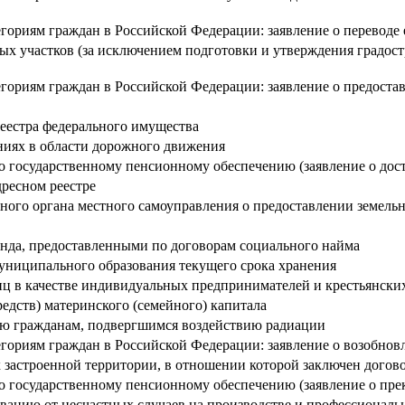
ориям граждан в Российской Федерации: заявление о переводе 
х участков (за исключением подготовки и утверждения градост
ориям граждан в Российской Федерации: заявление о предостав
еестра федерального имущества
иях в области дорожного движения
о государственному пенсионному обеспечению (заявление о дос
дресном реестре
ого органа местного самоуправления о предоставлении земельно
а, предоставленными по договорам социального найма
униципального образования текущего срока хранения
иц в качестве индивидуальных предпринимателей и крестьянских
едств) материнского (семейного) капитала
ью гражданам, подвергшимся воздействию радиации
ориям граждан в Российской Федерации: заявление о возобнов
 застроенной территории, в отношении которой заключен догово
по государственному пенсионному обеспечению (заявление о пр
ованию от несчастных случаев на производстве и профессиональ