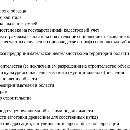
ного образца
) капитала
а владение землей
постановка на государственный кадастровый учет
м страховым взносам на обязательное социальное страхование н
 несчастных случаев на производстве и профессиональных забол
хся предпринимательской деятельностью на территории области
роительства (за исключением разрешения на строительство объе
а культурного наследия местного (муниципального) значения
ановления области
редпринимателей в области
орам
о строительства
у под существующими объектами недвижимости
сти заготовки древесины для собственных нужд)
ектов адресации, аннулировании адреса объектов адресации
аты земельного налога, арендной платы за землю на территор