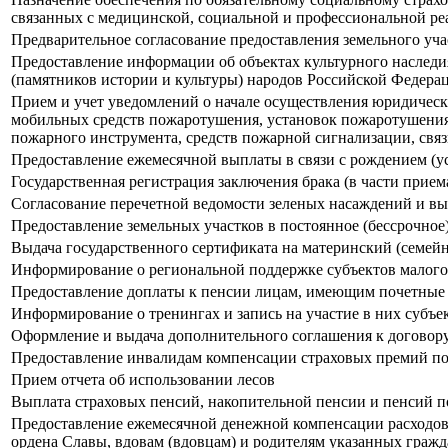
связанных с медицинской, социальной и профессиональной ре
Предварительное согласование предоставления земельного уча
Предоставление информации об объектах культурного наследи
(памятников истории и культуры) народов Российской Федера
Прием и учет уведомлений о начале осуществления юридичес
мобильных средств пожаротушения, установок пожаротушения,
пожарного инструмента, средств пожарной сигнализации, свя
Предоставление ежемесячной выплаты в связи с рождением (у
Государственная регистрация заключения брака (в части прием
Согласование перечетной ведомости зеленых насаждений и вы
Предоставление земельных участков в постоянное (бессрочное
Выдача государственного сертификата на материнский (семей
Информирование о региональной поддержке субъектов малого
Предоставление доплаты к пенсии лицам, имеющим почетные
Информирование о тренингах и запись на участие в них субъ
Оформление и выдача дополнительного соглашения к договору
Предоставление инвалидам компенсации страховых премий по 
Прием отчета об использовании лесов
Выплата страховых пенсий, накопительной пенсии и пенсий п
Предоставление ежемесячной денежной компенсации расходов
ордена Славы, вдовам (вдовцам) и родителям указанных гражда