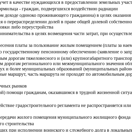
 учет в качестве нуждающихся в предоставлении земельных участ
ормильца - граждан, подвергшихся воздействию радиации
ном доходе одиноко проживающего гражданина) в целях оказани
я о перераспределении долей в праве общей долевой собственн
овки либо переустройства
инимательства в целях возмещения части затрат, при осуществл
есения платы за пользование жилым помещением (платы за наем
о государственному пенсионному обеспечению (заявление о запр
м дорогам тяжеловесного и (или) крупногабаритного транспортн
ым дорогам регионального или межмуниципального значения обл
ух и более муниципальных образований (муниципальных районов
нные маршрут, часть маршрута не проходят по автомобильным до
ичных рынков
ой) помощи гражданам, оказавшимся в трудной жизненной ситу
йствие градостроительного регламента не распространяется или
передачи жилого помещения муниципального жилищного фонда 
го строительства
ших при исполнении воинского и служебного долга в локальны