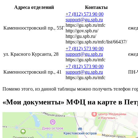
Адреса отделений
Контакты
+7 (812) 573 90 00
support@gu.spb.ru
https://gu.spb.ru/mfc
Каменноостровский пр., 55Г
ежед
http://gov.spb.ru/
http://gu.spb.ru/
https://gu.spb.ru/mfc/list/66437/
+7 (812) 573 90 00
ул. Красного Курсанта, 28
support@gu.spb.ru
ежед
https://gu.spb.ru/mfc
+7 (812) 573 90 00
Каменноостровский пр., 41
support@gu.spb.ru
ПН-Ч
https://gu.spb.ru/mfc
Помимо этого, из данной таблицы можно получить телефон го
«Мои документы» МФЦ на карте в Пет