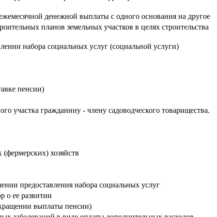
ежемесячной денежной выплаты с одного основания на другое
роительных планов земельных участков в целях строительства
лении набора социальных услуг (социальной услуги)
тавке пенсии)
го участка гражданину - члену садоводческого товарищества.
 (фермерских) хозяйств
лении предоставления набора социальных услуг
р о ее развитии
екращении выплаты пенсии)
ных заболеваний в виде оплаты дополнительных расходов,