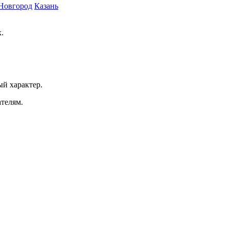
Новгород
Казань
.
ый характер.
ателям.