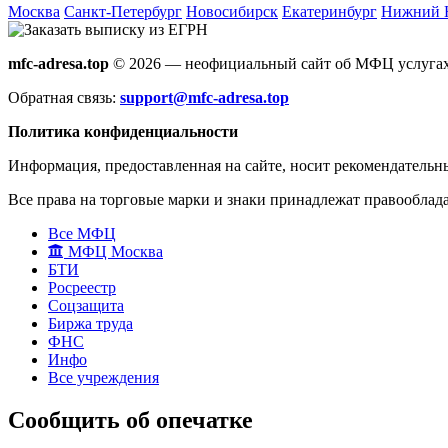
Москва
Санкт-Петербург
Новосибирск
Екатеринбург
Нижний 
mfc-adresa.top
© 2026 — неофициальный сайт об МФЦ услугах
Обратная связь:
support@mfc-adresa.top
Политика конфиденциальности
Информация, предоставленная на сайте, носит рекомендательн
Все права на торговые марки и знаки принадлежат правооблад
Все МФЦ
МФЦ Москва
БТИ
Росреестр
Соцзащита
Биржа труда
ФНС
Инфо
Все учреждения
Сообщить об опечатке