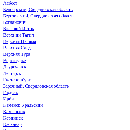
Асбест
Белоярский, Свердловская область
Березовский, Свердловская область
Богданович
Большой Исток
Верхний Тагил
Верхняя Пышма
Верхняя Салда
Верхняя Тура
Верхотурье
Двуреченск
Дегтярск
Екатеринбург
Заречный, Свердловская область
Ивдель
Ирбит
Каменск-Уральский
Камышлов
Карпинск
Качканар