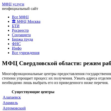
МФЦ услуги
неофициальный сайт
Все МФЦ
МФЦ Москва
БТИ
Росреестр
Соцзащита
Биржа труда
ФНС
Инфо
Все учреждения
МФЦ Свердловской области: режим рабо
Многофункциональные центры предоставления государственных 
степени упрощает процесс их получения. Узнать адреса отдел
необходимо лишь выбрать его из приведенного ниже перечня.
Существующие центры
Алапаевск
Арамиль
Артемовский