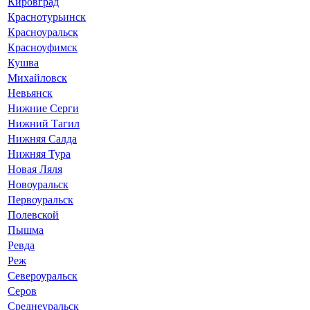
Кировград
Краснотурьинск
Красноуральск
Красноуфимск
Кушва
Михайловск
Невьянск
Нижние Серги
Нижний Тагил
Нижняя Салда
Нижняя Тура
Новая Ляля
Новоуральск
Первоуральск
Полевской
Пышма
Ревда
Реж
Североуральск
Серов
Среднеуральск