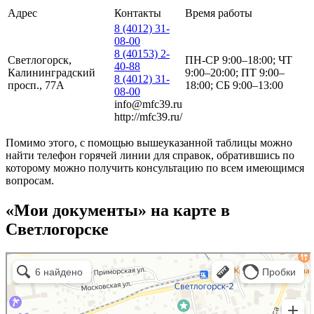
Адрес
Контакты
Время работы
8 (4012) 31-
08-00
8 (40153) 2-
Светлогорск,
ПН-СР 9:00–18:00; ЧТ
40-88
Калининградский
9:00–20:00; ПТ 9:00–
8 (4012) 31-
просп., 77А
18:00; СБ 9:00–13:00
08-00
info@mfc39.ru
http://mfc39.ru/
Помимо этого, с помощью вышеуказанной таблицы можно
найти телефон горячей линии для справок, обратившись по
которому можно получить консультацию по всем имеющимся
вопросам.
«Мои документы» на карте в
Светлогорске