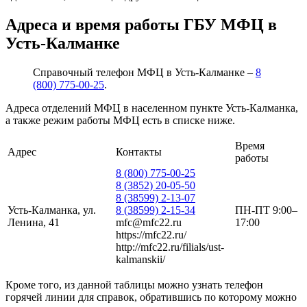
Адреса и время работы ГБУ МФЦ в
Усть-Калманке
Справочный телефон МФЦ в Усть-Калманке –
8
(800) 775-00-25
.
Адреса отделений МФЦ в населенном пункте Усть-Калманка,
а также режим работы МФЦ есть в списке ниже.
Время
Адрес
Контакты
работы
8 (800) 775-00-25
8 (3852) 20-05-50
8 (38599) 2-13-07
Усть-Калманка, ул.
8 (38599) 2-15-34
ПН-ПТ 9:00–
Ленина, 41
mfc@mfc22.ru
17:00
https://mfc22.ru/
http://mfc22.ru/filials/ust-
kalmanskii/
Кроме того, из данной таблицы можно узнать телефон
горячей линии для справок, обратившись по которому можно