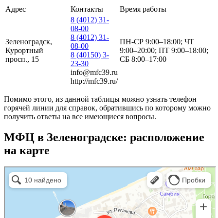
Адрес
Контакты
Время работы
8 (4012) 31-
08-00
8 (4012) 31-
Зеленоградск,
ПН-СР 9:00–18:00; ЧТ
08-00
Курортный
9:00–20:00; ПТ 9:00–18:00;
8 (40150) 3-
просп., 15
СБ 8:00–17:00
23-30
info@mfc39.ru
http://mfc39.ru/
Помимо этого, из данной таблицы можно узнать телефон
горячей линии для справок, обратившись по которому можно
получить ответы на все имеющиеся вопросы.
МФЦ в Зеленоградске: расположение
на карте