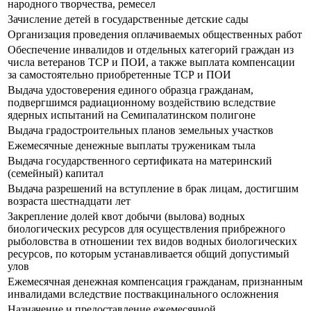
народного творчества, ремесел
Зачисление детей в государственные детские сады
Организация проведения оплачиваемых общественных работ
Обеспечение инвалидов и отдельных категорий граждан из
числа ветеранов ТСР и ПОИ, а также выплата компенсации
за самостоятельно приобретенные ТСР и ПОИ
Выдача удостоверения единого образца гражданам,
подвергшимся радиационному воздействию вследствие
ядерных испытаний на Семипалатинском полигоне
Выдача градостроительных планов земельных участков
Ежемесячные денежные выплаты труженикам тыла
Выдача государственного сертификата на материнский
(семейный) капитал
Выдача разрешений на вступление в брак лицам, достигшим
возраста шестнадцати лет
Закрепление долей квот добычи (вылова) водных
биологических ресурсов для осуществления прибрежного
рыболовства в отношении тех видов водных биологических
ресурсов, по которым устанавливается общий допустимый
улов
Ежемесячная денежная компенсация гражданам, признанным
инвалидами вследствие поствакцинального осложнения
Назначение и предоставление ежемесячной