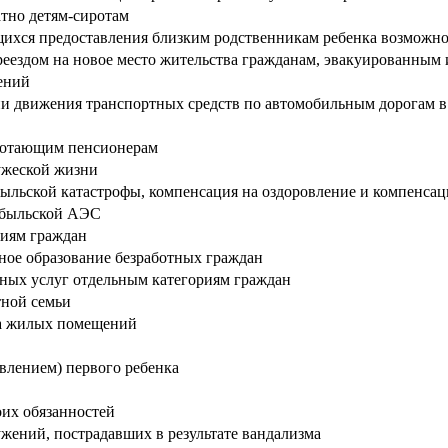
атно детям-сиротам
щихся предоставления близким родственникам ребенка возможно
реездом на новое место жительства гражданам, эвакуированным 
ений
 движения транспортных средств по автомобильным дорогам в 
аботающим пенсионерам
ужеской жизни
быльской катастрофы, компенсация на оздоровление и компенсац
обыльской АЭС
риям граждан
ное образование безработных граждан
ных услуг отдельным категориям граждан
тной семьи
тва жилых помещений
влением) первого ребенка
их обязанностей
жений, пострадавших в результате вандализма