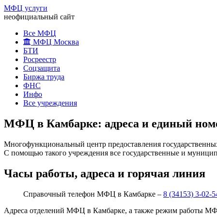
МФЦ услуги
неофициальный сайт
Все МФЦ
МФЦ Москва
БТИ
Росреестр
Соцзащита
Биржа труда
ФНС
Инфо
Все учреждения
МФЦ в Камбарке: адреса и единый ном
Многофункциональный центр предоставления государственных 
С помощью такого учреждения все государственные и муницип
Часы работы, адреса и горячая линия
Справочный телефон МФЦ в Камбарке –
8 (34153) 3-02-5
Адреса отделений МФЦ в Камбарке, а также режим работы МФЦ