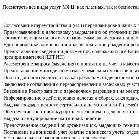
Посмотреть все виды услуг МФЦ, как платных, так и бесплат
Согласование переустройства и (или) перепланировки жилых
Прием заявлений к налоговому уведомлению об уточнении све
соответствующим налогам, уплачиваемым физическими лица
Единовременная компенсационная выплата при рождении реб
Предоставление сведений и документов, содержащихся в Еди
предпринимателей (ЕГРИП)
Рассмотрение запроса (заявления) о принятии на учет в кач
Предоставление многодетным семьям земельных участков для
Оплата дополнительного отпуска гражданам, подвергшимся р
Заключение соглашения о перераспределении земельных участ
Внесение в Реестр записи о парковочном разрешении на элект
Информирование о действующих налогах и сборах, законодател
Выдача государственного сертификата на материнский (семей
Обеспечение санаторно-курортным лечением отдельных катег
Выдача и аннулирование охотничьих билетов
Предоставление сведений об организациях, выдающих техниче
Постановка на воинский учет (снятие с воинского учета) отд
место жительства, расположенное за пределами