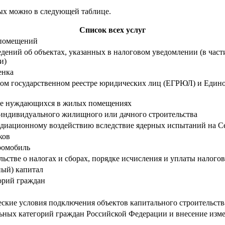
ных можно в следующей таблице.
Список всех услуг
 помещений
дений об объектах, указанных в налоговом уведомлении (в част
ми)
енка
ном государственном реестре юридических лиц (ЕГРЮЛ) и Един
естве нуждающихся в жилых помещениях
 индивидуального жилищного или дачного строительства
адиационному воздействию вследствие ядерных испытаний на 
ков
ромобиль
ьстве о налогах и сборах, порядке исчисления и уплаты налогов
ный) капитал
орий граждан
ские условия подключения объектов капитального строительств
ельных категорий граждан Российской Федерации и внесение изме