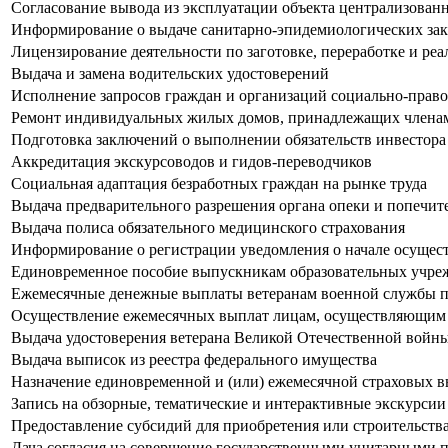
Согласование вывода из эксплуатации объекта централизован
Информирование о выдаче санитарно-эпидемиологических з
Лицензирование деятельности по заготовке, переработке и ре
Выдача и замена водительских удостоверений
Исполнение запросов граждан и организаций социально-право
Ремонт индивидуальных жилых домов, принадлежащих члена
Подготовка заключений о выполнении обязательств инвестора
Аккредитация экскурсоводов и гидов-переводчиков
Социальная адаптация безработных граждан на рынке труда
Выдача предварительного разрешения органа опеки и попечит
Выдача полиса обязательного медицинского страхования
Информирование о регистрации уведомления о начале осущес
Единовременное пособие выпускникам образовательных учрежд
Ежемесячные денежные выплаты ветеранам военной службы по
Осуществление ежемесячных выплат лицам, осуществляющим у
Выдача удостоверения ветерана Великой Отечественной войн
Выдача выписок из реестра федерального имущества
Назначение единовременной и (или) ежемесячной страховых в
Запись на обзорные, тематические и интерактивные экскурсии
Предоставление субсидий для приобретения или строительс
Дача согласия на совершение государственными унитарными