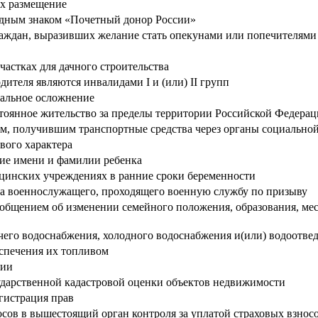
их размещение
удным знаком «Почетный донор России»
граждан, выразивших желание стать опекунами или попечителями
частках для дачного строительства
дителя являются инвалидами I и (или) II групп
альное осложнение
оянное жительство за пределы территории Российской Федера
, получившим транспортные средства через органы социально
вого характера
ние имени и фамилии ребенка
цинских учреждениях в ранние сроки беременности
ка военнослужащего, проходящего военную службу по призыву
ообщением об изменении семейного положения, образования, мест
чего водоснабжения, холодного водоснабжения и(или) водоотвед
спечения их топливом
ции
ударственной кадастровой оценки объектов недвижимости
егистрация прав
осов в вышестоящий орган контроля за уплатой страховых взно