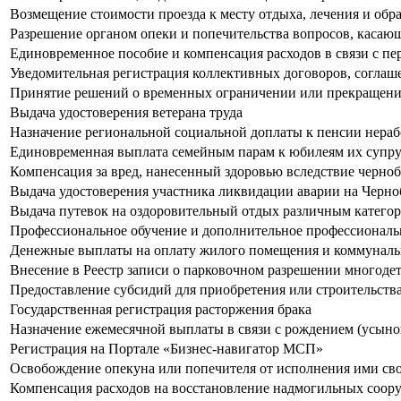
Возмещение стоимости проезда к месту отдыха, лечения и обр
Разрешение органом опеки и попечительства вопросов, касаю
Единовременное пособие и компенсация расходов в связи с пе
Уведомительная регистрация коллективных договоров, соглаш
Принятие решений о временных ограничении или прекращении
Выдача удостоверения ветерана труда
Назначение региональной социальной доплаты к пенсии нер
Единовременная выплата семейным парам к юбилеям их супр
Компенсация за вред, нанесенный здоровью вследствие черно
Выдача удостоверения участника ликвидации аварии на Черн
Выдача путевок на оздоровительный отдых различным катего
Профессиональное обучение и дополнительное профессиональ
Денежные выплаты на оплату жилого помещения и коммуналь
Внесение в Реестр записи о парковочном разрешении многоде
Предоставление субсидий для приобретения или строительс
Государственная регистрация расторжения брака
Назначение ежемесячной выплаты в связи с рождением (усыно
Регистрация на Портале «Бизнес-навигатор МСП»
Освобождение опекуна или попечителя от исполнения ими сво
Компенсация расходов на восстановление надмогильных соору