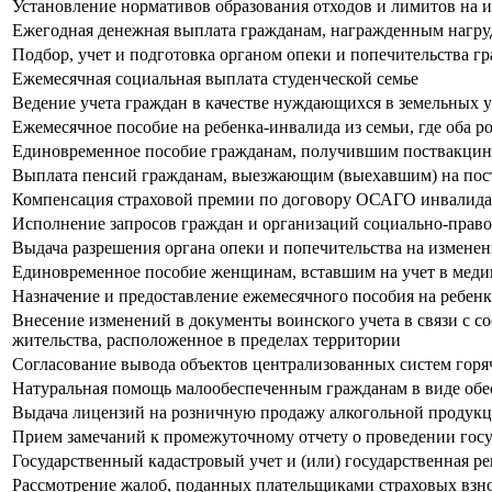
Установление нормативов образования отходов и лимитов на 
Ежегодная денежная выплата гражданам, награжденным нагр
Подбор, учет и подготовка органом опеки и попечительства 
Ежемесячная социальная выплата студенческой семье
Ведение учета граждан в качестве нуждающихся в земельных у
Ежемесячное пособие на ребенка-инвалида из семьи, где оба ро
Единовременное пособие гражданам, получившим поствакцин
Выплата пенсий гражданам, выезжающим (выехавшим) на пост
Компенсация страховой премии по договору ОСАГО инвалидам
Исполнение запросов граждан и организаций социально-право
Выдача разрешения органа опеки и попечительства на измене
Единовременное пособие женщинам, вставшим на учет в меди
Назначение и предоставление ежемесячного пособия на ребен
Внесение изменений в документы воинского учета в связи с с
жительства, расположенное в пределах территории
Согласование вывода объектов централизованных систем горя
Натуральная помощь малообеспеченным гражданам в виде обе
Выдача лицензий на розничную продажу алкогольной продук
Прием замечаний к промежуточному отчету о проведении гос
Государственный кадастровый учет и (или) государственная р
Рассмотрение жалоб, поданных плательщиками страховых взн