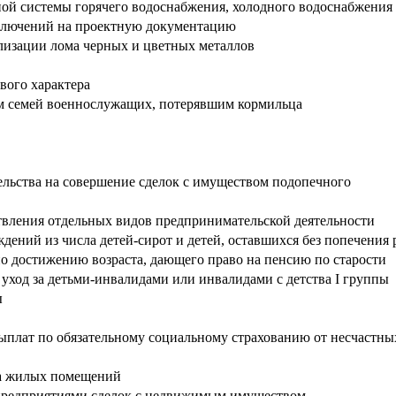
ной системы горячего водоснабжения, холодного водоснабжения 
аключений на проектную документацию
ализации лома черных и цветных металлов
вого характера
м семей военнослужащих, потерявшим кормильца
ельства на совершение сделок с имуществом подопечного
твления отдельных видов предпринимательской деятельности
ений из числа детей-сирот и детей, оставшихся без попечения 
 достижению возраста, дающего право на пенсию по старости
ход за детьми-инвалидами или инвалидами с детства I группы
ы
ыплат по обязательному социальному страхованию от несчастны
тва жилых помещений
 предприятиями сделок с недвижимым имуществом