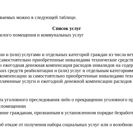
иваемых можно в следующей таблице.
Список услуг
жилого помещения и коммунальных услуг
 и (или) услугами и отдельных категорий граждан из числа вет
самостоятельно приобретенные инвалидами технические средства
 и ежегодная денежная компенсация расходов инвалидов на соде
их средств реабилитации и (или) услуг и отдельным категориям
а компенсации за самостоятельно приобретенные инвалидами тех
 оплаченные услуги и ежегодной денежной компенсации расходо
кта уголовного преследования либо о прекращении уголовного п
х помещениях
зание гражданам, признанным в установленном порядке безрабо
об отказе от получения набора социальных услуг или о возобно