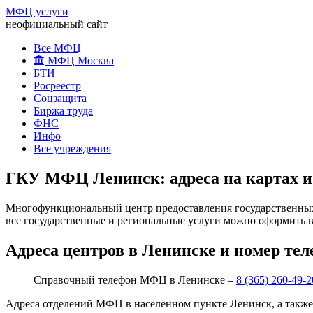
МФЦ услуги
неофициальный сайт
Все МФЦ
МФЦ Москва
БТИ
Росреестр
Соцзащита
Биржа труда
ФНС
Инфо
Все учреждения
ГКУ МФЦ Ленинск: адреса на картах 
Многофункциональный центр предоставления государственных 
все государственные и региональные услуги можно оформить в
Адреса центров в Ленинске и номер те
Справочный телефон МФЦ в Ленинске –
8 (365) 260-49-2
Адреса отделений МФЦ в населенном пункте Ленинск, а такж