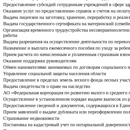
Предоставление субсидий сотрудникам учреждений в сфере зд
Оказание услуг по предоставлению справок и счетов на оплат
Выдача лицензии на заготовку, хранение, переработку и реал
Выдача государственного сертификата на материнский (семей
Организация временного трудоустройства несовершеннолетних 
работы
Выдача разрешения на осуществление деятельности по перевоз
Назначение и выплата ежемесячного пособия по уходу за ребе
Прием расчета по начисленным и уплаченным страховым взноса
Оказание поддержки руководителям
Обмен нанимателями занимаемых по договорам социального 
Управление социальной защиты населения области
Предоставление в пределах земель лесного фонда лесных участ
Выдача свидетельств о праве на наследство
АО «Федеральная корпорация по развитию малого и среднего
Осуществление в установленном порядке выдачи выписок из р
Предоставление сведений и документов, содержащихся в Еди
Прием заявлений о выдаче дубликата или переоформлении п
Страхование недвижимости
Постановка на кадастровый учет по нотариальной довереннос