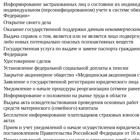
Информирование застрахованных лиц о состоянии их индивиду
индивидуальном (персонифицированном) учете в системе обяз
Федерации»
Открытие своего дела
Оказание государственной поддержки дачным некоммерчески
Выдача справок о том, является или не является лицо подвер
либо новых потенциально опасных психоактивных веществ
Государственная услуга по выдаче и замене паспорта гражда
Федерации
Удостоверение сделок
Установление федеральной социальной доплаты к пенсии
Закрытое акционерное общество «Медицинская акционерная 
Заявление о государственной регистрации юридического лица 
Уведомление о начале процедуры реорганизации (отмене ранее
Информирование о положении на рынке труда в области
Выдача акта освидетельствования проведения основных работ
средств материнского (семейного) капитала
Бесплатное информирование плательщиков страховых взносов 
актах
Прием и учет уведомлений о начале осуществления юридичес
постановлением Правительства Российской Федерации от 16 и
Прием заявлений, постановка на учет и зачисление детей в о