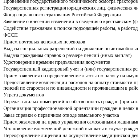
Проведение государственного технического осмотра тракторо
Государственная регистрация юридических лиц, физических л
Фонд социального страхования Российской Федерации
Заявление о внесении изменений в сведения о крестьянском 
Содействие гражданам в поиске подходящей работы, а работо
ФССП
Прием почтовых денежных переводов
Выдача специальных разрешений на движение по автомобильн
Выдача гражданам справок о размере пенсий (иных выплат)
Удостоверение времени предъявления документов
Государственный кадастровый учет и (или) государственная р
Прием заявления на предоставление льготы по налогу на имущ
Предоставление компенсации расходов на оплату стоимости п
пенсий по старости и по инвалидности и проживающим в рай
Утрата документов
Передача жилых помещений в собственность граждан (привати
Организация профессиональной ориентации граждан в целях в
Заказ справки о первичном отводе земельного участка
Прием экзаменов на право управления самоходными машинами 
Установление ежемесячной денежной выплаты в случае рождени
Переоформление лицензии на осуществление медицинской дея