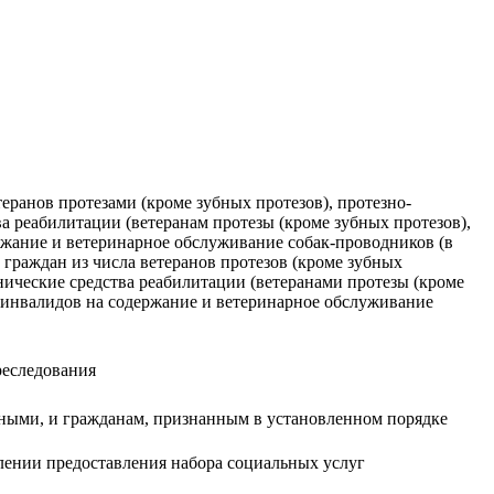
еранов протезами (кроме зубных протезов), протезно-
 реабилитации (ветеранам протезы (кроме зубных протезов),
ржание и ветеринарное обслуживание собак-проводников (в
 граждан из числа ветеранов протезов (кроме зубных
нические средства реабилитации (ветеранами протезы (кроме
в инвалидов на содержание и ветеринарное обслуживание
реследования
тными, и гражданам, признанным в установленном порядке
влении предоставления набора социальных услуг