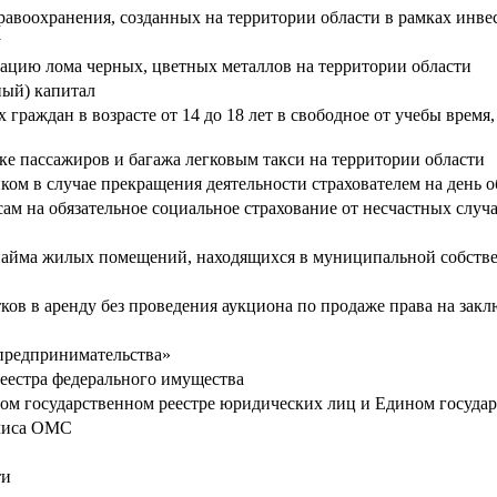
равоохранения, созданных на территории области в рамках инв
у
изацию лома черных, цветных металлов на территории области
ный) капитал
граждан в возрасте от 14 до 18 лет в свободное от учебы врем
ке пассажиров и багажа легковым такси на территории области
нком в случае прекращения деятельности страхователем на день
м на обязательное социальное страхование от несчастных случ
найма жилых помещений, находящихся в муниципальной собств
ков в аренду без проведения аукциона по продаже права на закл
 предпринимательства»
еестра федерального имущества
ном государственном реестре юридических лиц и Едином госуда
олиса ОМС
ти