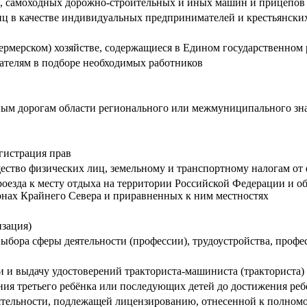
в, самоходных дорожно-строительных и иных машин и прицепов
иц в качестве индивидуальных предпринимателей и крестьянских
(фермерском) хозяйстве, содержащиеся в Едином государственно
дателям в подборе необходимых работников
ым дорогам области регионального или межмуниципального зна
егистрация прав
ество физических лиц, земельному и транспортному налогам от
роезда к месту отдыха на территории Российской Федерации и 
онах Крайнего Севера и приравненных к ним местностях
зация)
ыбора сферы деятельности (профессии), трудоустройства, профе
и выдачу удостоверений тракториста-машиниста (тракториста)
я третьего ребёнка или последующих детей до достижения ребё
тельности, подлежащей лицензированию, отнесенной к полномо