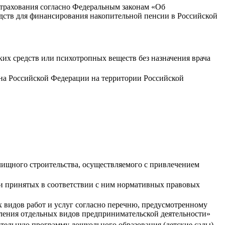
страхования согласно Федеральным законам «Об
дств для финансирования накопительной пенсии в Российской
ких средств или психотропных веществ без назначения врача
ина Российской Федерации на территории Российской
лищного строительства, осуществляемого с привлечением
 и принятых в соответствии с ним нормативных правовых
видов работ и услуг согласно перечню, предусмотренному
вления отдельных видов предпринимательской деятельности»
ательную программу дошкольного образования (детские сады)