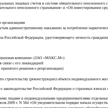
альных лицевых счетов в системе обязательного пенсионного 
ательного пенсионного страхования» и «Об инвестировании сре
м организациям
гнутым административному наказанию за потребление наркотичес
нина Российской Федерации, удостоверяющего личность граждан
страховая компания» (ЗАО «МАКС-М»)
в связи с его ликвидацией
 принятого решения о реорганизации)
 по строительству (реконструкции) объекта индивидуального жи
о законодательстве Российской Федерации о страховых взносах
кими лицами и индивидуальными предпринимателями отдельных 
юля 2009 г. N 584 «Об уведомительном порядке начала осущест
бразовательные учреждения, реализующие основную общеобразов