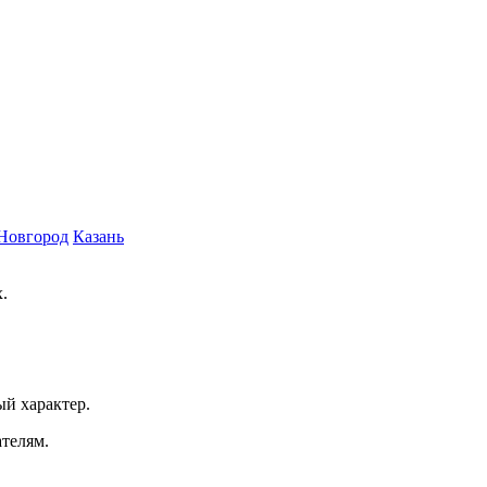
Новгород
Казань
.
ый характер.
ателям.