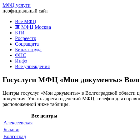
МФЦ услуги
неофициальный сайт
Все МФЦ
МФЦ Москва
БТИ
Росреестр
Соцзащита
Биржа труда
ФНС
Инфо
Все учреждения
Госуслуги МФЦ «Мои документы» Волго
Центры госуслуг «Мои документы» в Волгоградской области ц
получения. Узнать адреса отделений МФЦ, телефон для справо
расположенной ниже таблицы.
Все центры
Алексеевская
Быково
Волгоград