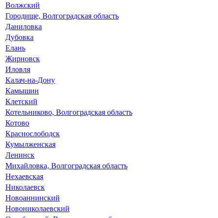
Волжский
Городище, Волгоградская область
Даниловка
Дубовка
Елань
Жирновск
Иловля
Калач-на-Дону
Камышин
Клетский
Котельниково, Волгоградская область
Котово
Краснослободск
Кумылженская
Ленинск
Михайловка, Волгоградская область
Нехаевская
Николаевск
Новоаннинский
Новониколаевский