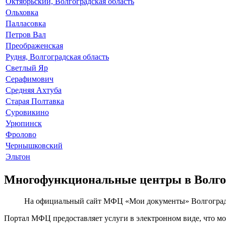
Октябрьский, Волгоградская область
Ольховка
Палласовка
Петров Вал
Преображенская
Рудня, Волгоградская область
Светлый Яр
Серафимович
Средняя Ахтуба
Старая Полтавка
Суровикино
Урюпинск
Фролово
Чернышковский
Эльтон
Многофункциональные центры в Волго
На официальный сайт МФЦ «Мои документы» Волгоградс
Портал МФЦ предоставляет услуги в электронном виде, что мо