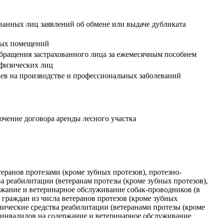
ованных лиц заявлений об обмене или выдаче дубликата
илых помещений
 обращения застрахованного лица за ежемесячным пособием
 физических лиц
аев на производстве и профессиональных заболеваний
ючение договора аренды лесного участка
еранов протезами (кроме зубных протезов), протезно-
 реабилитации (ветеранам протезы (кроме зубных протезов),
ржание и ветеринарное обслуживание собак-проводников (в
 граждан из числа ветеранов протезов (кроме зубных
нические средства реабилитации (ветеранами протезы (кроме
в инвалидов на содержание и ветеринарное обслуживание