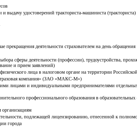
есов
и выдачу удостоверений тракториста-машиниста (тракториста)
у
чае прекращения деятельности страхователем на день обращения 
ыбора сферы деятельности (профессии), трудоустройства, прох
вание и прием заявлений)
т физического лица в налоговом органе на территории Российск
страховая компания» (ЗАО «МАКС-М»)
кими лицами и индивидуальными предпринимателями отдельных 
нительного профессионального образования в образовательных 
м организациям
тельности, подлежащей лицензированию, отнесенной к полномо
ии города