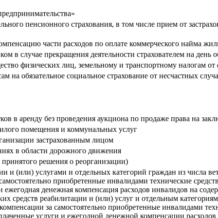
 предпринимательства»
ельного пенсионного страхования, в том числе прием от застрах
компенсацию части расходов по оплате коммерческого найма ж
нком в случае прекращения деятельности страхователем на день
ество физических лиц, земельному и транспортному налогам от
м на обязательное социальное страхование от несчастных случ
ков в аренду без проведения аукциона по продаже права на закл
жилого помещения и коммунальных услуг
рганизации застрахованным лицом
иях в области дорожного движения
 принятого решения о реорганизации)
 и (или) услугами и отдельных категорий граждан из числа вет
самостоятельно приобретенные инвалидами технические средства
 и ежегодная денежная компенсация расходов инвалидов на соде
их средств реабилитации и (или) услуг и отдельным категориям
а компенсации за самостоятельно приобретенные инвалидами тех
 оплаченные услуги и ежегодной денежной компенсации расходо