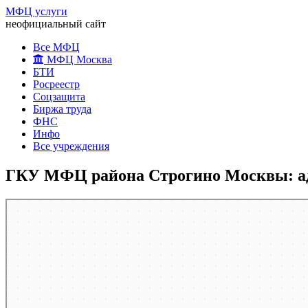
МФЦ услуги
неофициальный сайт
Все МФЦ
МФЦ Москва
БТИ
Росреестр
Соцзащита
Биржа труда
ФНС
Инфо
Все учреждения
ГКУ МФЦ района Строгино Москвы: адр