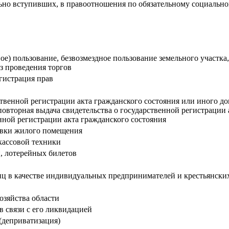
льно вступивших, в правоотношения по обязательному социальн
ное) пользование, безвозмездное пользование земельного участк
ез проведения торгов
егистрация прав
ственной регистрации акта гражданского состояния или иного д
повторная выдача свидетельства о государственной регистрации 
нной регистрации акта гражданского состояния
овки жилого помещения
кассовой техники
, лотерейных билетов
иц в качестве индивидуальных предпринимателей и крестьянских
зяйства области
в связи с его ликвидацией
(деприватизация)