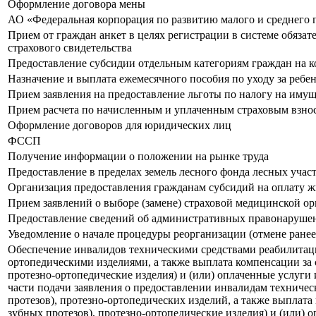
Оформление договора мены
АО «Федеральная корпорация по развитию малого и среднего
Прием от граждан анкет в целях регистрации в системе обязат
страхового свидетельства
Предоставление субсидии отдельным категориям граждан на 
Назначение и выплата ежемесячного пособия по уходу за ребе
Прием заявления на предоставление льготы по налогу на имущ
Прием расчета по начисленным и уплаченным страховым взноса
Оформление договоров для юридических лиц
ФССП
Получение информации о положении на рынке труда
Предоставление в пределах земель лесного фонда лесных участ
Организация предоставления гражданам субсидий на оплату 
Прием заявлений о выборе (замене) страховой медицинской о
Предоставление сведений об административных правонарушен
Уведомление о начале процедуры реорганизации (отмене ранее
Обеспечение инвалидов техническими средствами реабилитации
ортопедическими изделиями, а также выплата компенсации за 
протезно-ортопедические изделия) и (или) оплаченные услуги
части подачи заявления о предоставлении инвалидам техническ
протезов), протезно-ортопедических изделий, а также выплат
зубных протезов), протезно-ортопедические изделия) и (или)