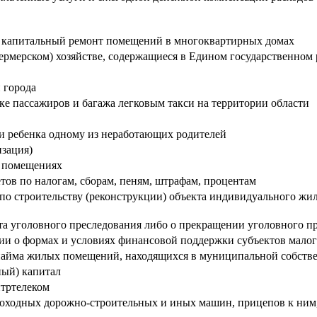
а капитальный ремонт помещений в многоквартирных домах
(фермерском) хозяйстве, содержащиеся в Едином государственно
 города
ке пассажиров и багажа легковым такси на территории области
и ребенка одному из неработающих родителей
зация)
х помещениях
тов по налогам, сборам, пеням, штрафам, процентам
 по строительству (реконструкции) объекта индивидуального жи
кта уголовного преследования либо о прекращении уголовного п
и о формах и условиях финансовой поддержки субъектов малог
найма жилых помещений, находящихся в муниципальной собств
ный) капитал
тртелеком
амоходных дорожно-строительных и иных машин, прицепов к ним