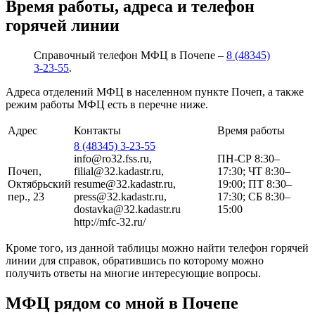
Время работы, адреса и телефон
горячей линии
Справочный телефон МФЦ в Почепе –
8 (48345)
3-23-55
.
Адреса отделений МФЦ в населенном пункте Почеп, а также
режим работы МФЦ есть в перечне ниже.
Адрес
Контакты
Время работы
8 (48345) 3-23-55
info@ro32.fss.ru,
ПН-СР 8:30–
Почеп,
filial@32.kadastr.ru,
17:30; ЧТ 8:30–
Октябрьский
resume@32.kadastr.ru,
19:00; ПТ 8:30–
пер., 23
press@32.kadastr.ru,
17:30; СБ 8:30–
dostavka@32.kadastr.ru
15:00
http://mfc-32.ru/
Кроме того, из данной таблицы можно найти телефон горячей
линии для справок, обратившись по которому можно
получить ответы на многие интересующие вопросы.
МФЦ рядом со мной в Почепе