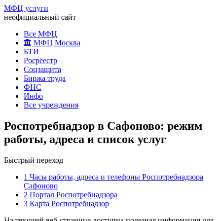
МФЦ услуги
неофициальный сайт
Все МФЦ
МФЦ Москва
БТИ
Росреестр
Соцзащита
Биржа труда
ФНС
Инфо
Все учреждения
Роспотребнадзор в Сафоново: режим
работы, адреса и список услуг
Быстрый переход
1
Часы работы, адреса и телефоны Роспотребнадзора
Сафоново
2
Портал Роспотребнадзора
3
Карта Роспотребнадзор
На текущей веб-странице доступна полезная информация для