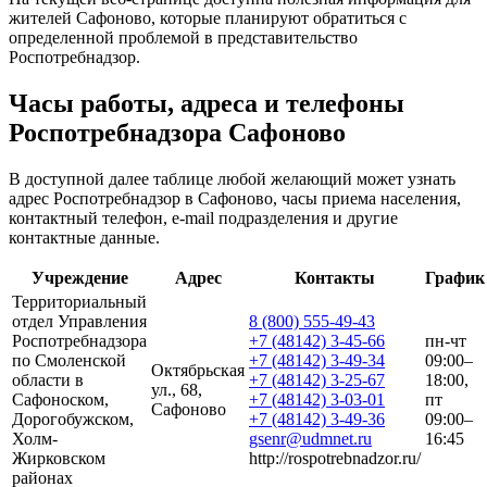
жителей Сафоново, которые планируют обратиться с
определенной проблемой в представительство
Роспотребнадзор.
Часы работы, адреса и телефоны
Роспотребнадзора Сафоново
В доступной далее таблице любой желающий может узнать
адрес Роспотребнадзор в Сафоново, часы приема населения,
контактный телефон, e-mail подразделения и другие
контактные данные.
Учреждение
Адрес
Контакты
График
Территориальный
отдел Управления
8 (800) 555-49-43
Роспотребнадзора
+7 (48142) 3-45-66
пн-чт
по Смоленской
+7 (48142) 3-49-34
09:00–
Октябрьская
области в
+7 (48142) 3-25-67
18:00,
ул., 68,
Сафоноском,
+7 (48142) 3-03-01
пт
Сафоново
Дорогобужском,
+7 (48142) 3-49-36
09:00–
Холм-
gsenr@udmnet.ru
16:45
Жирковском
http://rospotrebnadzor.ru/
районах