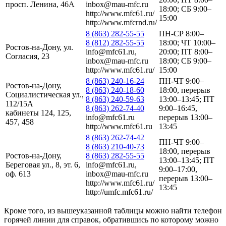
просп. Ленина, 46А
inbox@mau-mfc.ru
18:00; СБ 9:00–
http://www.mfc61.ru/
15:00
http://www.mfcrnd.ru/
8 (863) 282-55-55
ПН-СР 8:00–
8 (812) 282-55-55
18:00; ЧТ 10:00–
Ростов-на-Дону, ул.
info@mfc61.ru,
20:00; ПТ 8:00–
Согласия, 23
inbox@mau-mfc.ru
18:00; СБ 9:00–
http://www.mfc61.ru/
15:00
8 (863) 240-16-24
ПН-ЧТ 9:00–
Ростов-на-Дону,
8 (863) 240-18-60
18:00, перерыв
Социалистическая ул.,
8 (863) 240-59-63
13:00–13:45; ПТ
112/15А
8 (863) 262-74-40
9:00–16:45,
кабинеты 124, 125,
info@mfc61.ru
перерыв 13:00–
457, 458
http://www.mfc61.ru
13:45
8 (863) 262-74-42
ПН-ЧТ 9:00–
8 (863) 210-40-73
18:00, перерыв
Ростов-на-Дону,
8 (863) 282-55-55
13:00–13:45; ПТ
Береговая ул., 8, эт. 6,
info@mfc61.ru,
9:00–17:00,
оф. 613
inbox@mau-mfc.ru
перерыв 13:00–
http://www.mfc61.ru/
13:45
http://umfc.mfc61.ru/
Кроме того, из вышеуказанной таблицы можно найти телефон
горячей линии для справок, обратившись по которому можно