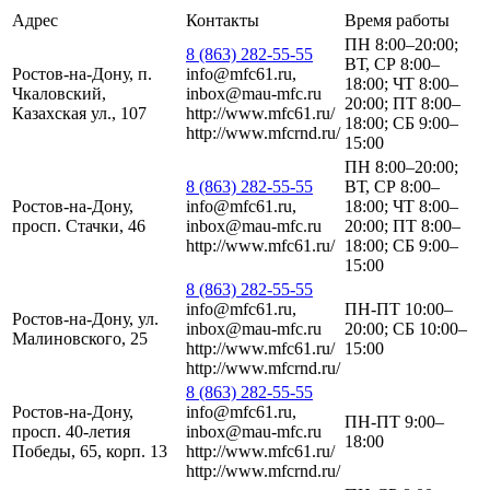
Адрес
Контакты
Время работы
ПН 8:00–20:00;
8 (863) 282-55-55
ВТ, СР 8:00–
Ростов-на-Дону, п.
info@mfc61.ru,
18:00; ЧТ 8:00–
Чкаловский,
inbox@mau-mfc.ru
20:00; ПТ 8:00–
Казахская ул., 107
http://www.mfc61.ru/
18:00; СБ 9:00–
http://www.mfcrnd.ru/
15:00
ПН 8:00–20:00;
8 (863) 282-55-55
ВТ, СР 8:00–
Ростов-на-Дону,
info@mfc61.ru,
18:00; ЧТ 8:00–
просп. Стачки, 46
inbox@mau-mfc.ru
20:00; ПТ 8:00–
http://www.mfc61.ru/
18:00; СБ 9:00–
15:00
8 (863) 282-55-55
info@mfc61.ru,
ПН-ПТ 10:00–
Ростов-на-Дону, ул.
inbox@mau-mfc.ru
20:00; СБ 10:00–
Малиновского, 25
http://www.mfc61.ru/
15:00
http://www.mfcrnd.ru/
8 (863) 282-55-55
Ростов-на-Дону,
info@mfc61.ru,
ПН-ПТ 9:00–
просп. 40-летия
inbox@mau-mfc.ru
18:00
Победы, 65, корп. 13
http://www.mfc61.ru/
http://www.mfcrnd.ru/