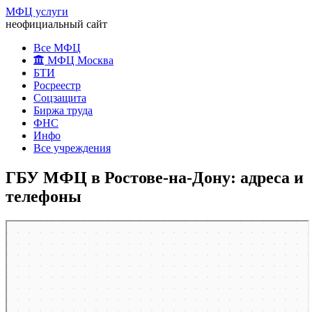
МФЦ услуги
неофициальный сайт
Все МФЦ
МФЦ Москва
БТИ
Росреестр
Соцзащита
Биржа труда
ФНС
Инфо
Все учреждения
ГБУ МФЦ в Ростове-на-Дону: адреса и
телефоны