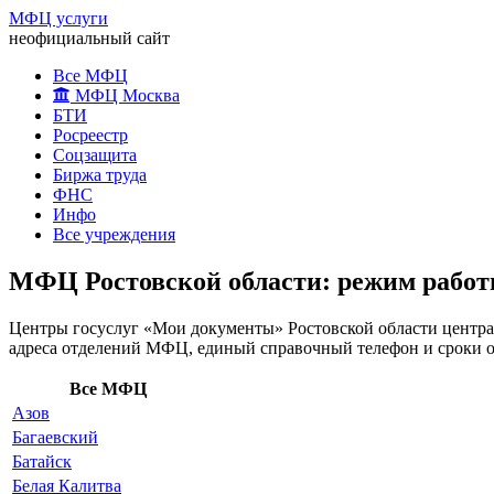
МФЦ услуги
неофициальный сайт
Все МФЦ
МФЦ Москва
БТИ
Росреестр
Соцзащита
Биржа труда
ФНС
Инфо
Все учреждения
МФЦ Ростовской области: режим работы
Центры госуслуг «Мои документы» Ростовской области центра
адреса отделений МФЦ, единый справочный телефон и сроки о
Все МФЦ
Азов
Багаевский
Батайск
Белая Калитва