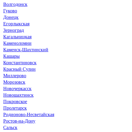
Волгодонск
Гуково
Донецк
Егорлыкская
Зерноград
Кагальницкая
Каменоломни
Каменск-Шахтинский
Кашары
Константиновск
Красный Сулин
Миллерово
Морозовск
Новочеркасск
Новошахтинск
Покровское
Пролетарск
Родионово-Несветайская
Ростов-на-Дону
Сальск