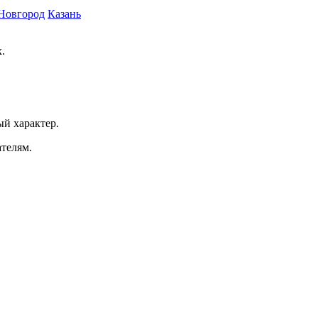
Новгород
Казань
.
ый характер.
ателям.