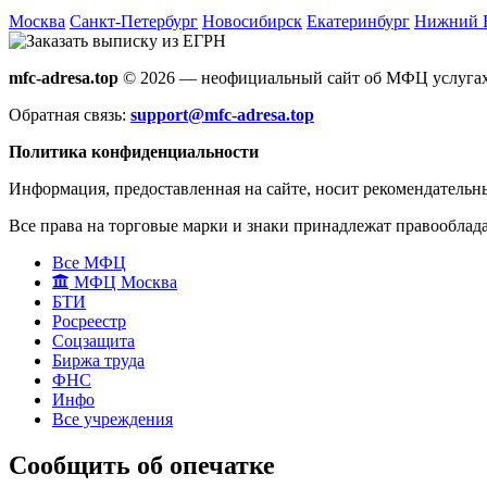
Москва
Санкт-Петербург
Новосибирск
Екатеринбург
Нижний 
mfc-adresa.top
© 2026 — неофициальный сайт об МФЦ услугах
Обратная связь:
support@mfc-adresa.top
Политика конфиденциальности
Информация, предоставленная на сайте, носит рекомендательн
Все права на торговые марки и знаки принадлежат правооблад
Все МФЦ
МФЦ Москва
БТИ
Росреестр
Соцзащита
Биржа труда
ФНС
Инфо
Все учреждения
Сообщить об опечатке