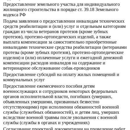
Предоставление земельного участка для индивидуального
жилищного строительства в порядке ст. 39.18 Земельного
кодекса РФ
Подача заявления о предоставлении инвалидам технических
средств реабилитации и (или) услуг и отдельным категориям
граждан из числа ветеранов протезов (кроме зубных
протезов), протезно-ортопедических изделий, а также
выплата компенсации за самостоятельно приобретенные
инвалидами технические средства реабилитации (ветеранами
протезы (кроме зубных протезов), протезно-ортопедические
изделия) и (или) оплаченные услуги и ежегодной денежной
компенсации расходов инвалидов на содержание и
ветеринарное обслуживание собак-проводников
Предоставление субсидий на оплату жилых помещений и
коммунальных услуг
Предоставление ежемесячного пособия детям
военнослужащих и сотрудников некоторых федеральных
органов исполнительной власти, погибших (умерших,
объявленных умершими, призванных безвестно
отсутствующими) при исполнении обязанностей военной
службы (служебных обязанностей), и детям лиц, умерших
вследствие военной травмы после увольнения с военной
службы (службы в органах и учреждениях)
Согласование проектной документации на проведение работ